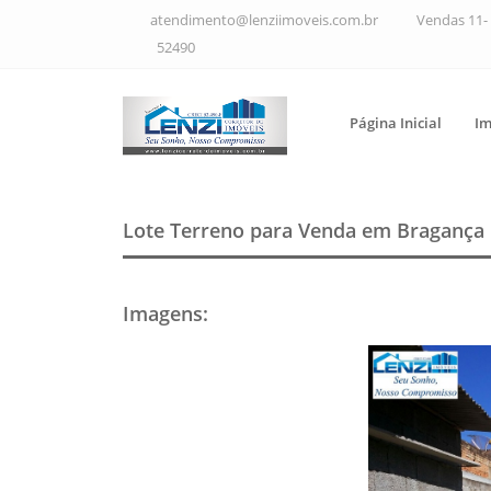
atendimento@lenziimoveis.com.br
Vendas 11- 
52490
Página Inicial
Im
Lote Terreno para Venda em Bragança 
Imagens
: