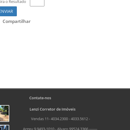
sira o Resultado
ENVIAR
Compartilhar
Contate-nos
Lenzi Corretor de Imóveis
Vendas 11- 4034.2300 - 4033.5612 -
Argeu 9.9493-1010 - Alvaro 99524.3366 -------