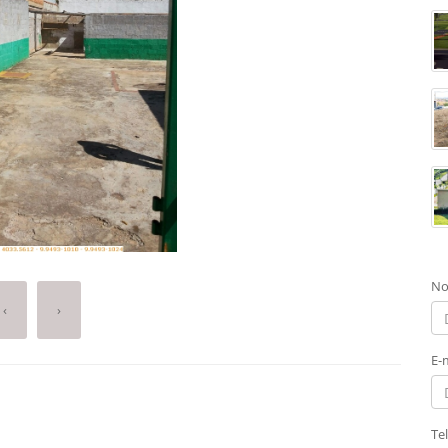
No
‹
›
E-
Te