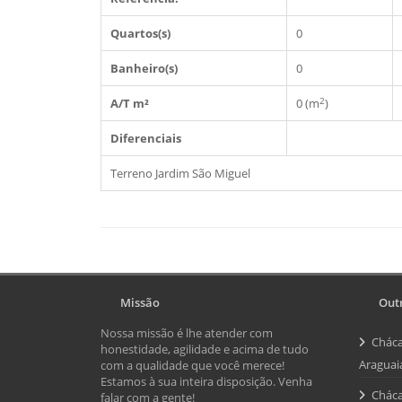
Quartos(s)
0
Banheiro(s)
0
2
A/T m²
0 (m
)
Diferenciais
Terreno Jardim São Miguel
Missão
Outr
Nossa missão é lhe atender com
Cháca
honestidade, agilidade e acima de tudo
Araguai
com a qualidade que você merece!
Estamos à sua inteira disposição. Venha
Cháca
falar com a gente!