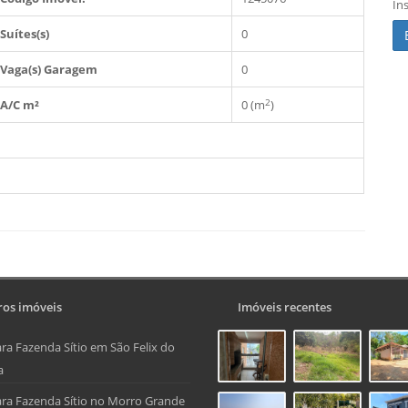
In
Suítes(s)
0
Vaga(s) Garagem
0
2
A/C m²
0 (m
)
os imóveis
Imóveis recentes
ra Fazenda Sítio em São Felix do
a
ra Fazenda Sítio no Morro Grande