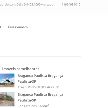
ções fale com Célia 9.9493.1099 watsapp
11994931010
l
Fale Conosco
Imóveis semelhantes
Bragança Paulista Bragança
Paulista/SP
2
Preço
: R$ 95.000,00
Area
: 0
Bragança Paulista Bragança
Paulista/SP
2
Consulte-nos:
Area
: