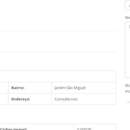
Me
Mo
Bairro:
Jardim São Miguel
mo
Endereço:
Consulte-nos
Código Imóvel:
1245076