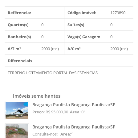
Refêrencia:
Código Imóvel:
1279890
Quartos(s)
0
Suítes(s)
0
Banheiro(s)
0
Vaga(s) Garagem
0
2
2
A/T m²
2000 (m
)
A/C m²
2000 (m
)
Diferenciais
TERRENO LOTEAMENTO PORTAL DAS ESTANCIAS
Imóveis semelhantes
Bragança Paulista Bragança Paulista/SP
2
Preço
: R$ 95.000,00
Area
: 0
Bragança Paulista Bragança Paulista/SP
2
Consulte-nos:
Area
: