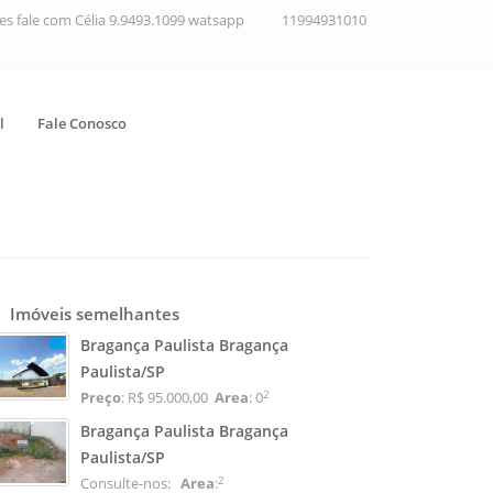
ções fale com Célia 9.9493.1099 watsapp
11994931010
l
Fale Conosco
Imóveis semelhantes
Bragança Paulista Bragança
Paulista/SP
2
Preço
: R$ 95.000,00
Area
: 0
Bragança Paulista Bragança
Paulista/SP
2
Consulte-nos:
Area
: