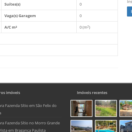
In
Suítes(s)
0
Vaga(s) Garagem
0
2
A/C m²
0 (m
)
os imóveis
Imóveis recentes
ra Fazenda Sítio em São Felix do
a
ra Fazenda Sítio no Morro Grande
Vista em Bragança Paulista