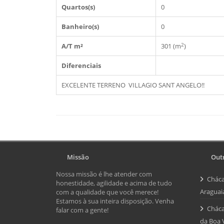
Quartos(s)
0
Banheiro(s)
0
2
A/T m²
301 (m
)
Diferenciais
EXCELENTE TERRENO VILLAGIO SANT ANGELO!!
Missão
Outr
Nossa missão é lhe atender com
Cháca
honestidade, agilidade e acima de tudo
Araguai
com a qualidade que você merece!
Estamos à sua inteira disposição. Venha
Cháca
falar com a gente!
da Boa 