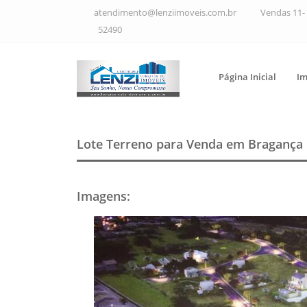
atendimento@lenziimoveis.com.br
Vendas 11- 
52490
Página Inicial
Im
Lote Terreno para Venda em Bragança 
Imagens
: