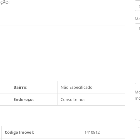
UÇÃO!
Me
Bairro:
Não Especificado
Mo
mo
Endereço:
Consulte-nos
Código Imóvel:
1410812