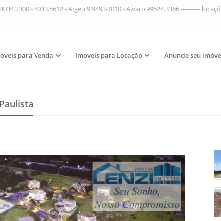
4034.2300 - 4033.5612 - Argeu 9.9493-1010 - Alvaro 99524.3366 ---------- loca
oveis para Venda
Imoveis para Locação
Anuncie seu imóve
Paulista