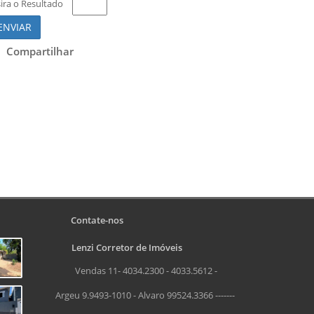
sira o Resultado
ENVIAR
Compartilhar
Contate-nos
Lenzi Corretor de Imóveis
Vendas 11- 4034.2300 - 4033.5612 -
Argeu 9.9493-1010 - Alvaro 99524.3366 -------