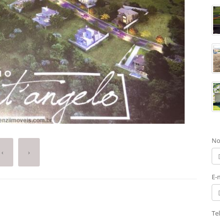
No
‹
›
E-
Te