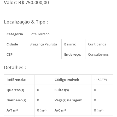
Valor:
R$ 750.000,00
Localização & Tipo
:
Categoria
Lote Terreno
Cidade
Bragança Paulista
Bairro:
Curitibanos
CEP
Endereço:
Consulte-nos
Detalhes
:
Refêrencia:
Código Imóvel:
1152279
Quartos(s)
0
Suítes(s)
0
Banheiro(s)
0
Vaga(s) Garagem
0
2
2
A/T m²
0 (m
)
A/C m²
0 (m
)