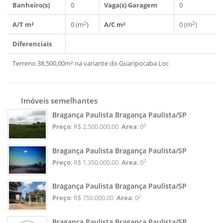
Banheiro(s)
0
Vaga(s) Garagem
0
2
2
A/T m²
0 (m
)
A/C m²
0 (m
)
Diferenciais
Terreno 38.500,00m² na variante do Guaripocaba Loc
Imóveis semelhantes
Bragança Paulista Bragança Paulista/SP
2
Preço
: R$ 2.500.000,00
Area
: 0
Bragança Paulista Bragança Paulista/SP
2
Preço
: R$ 1.350.000,00
Area
: 0
Bragança Paulista Bragança Paulista/SP
2
Preço
: R$ 750.000,00
Area
: 0
Bragança Paulista Bragança Paulista/SP