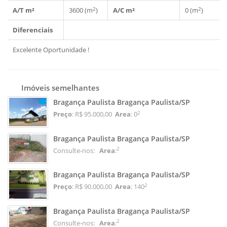
2
2
A/T m²
3600 (m
)
A/C m²
0 (m
)
Diferenciais
Excelente Oportunidade !
Imóveis semelhantes
Bragança Paulista Bragança Paulista/SP
2
Preço
: R$ 95.000,00
Area
: 0
Bragança Paulista Bragança Paulista/SP
2
Consulte-nos:
Area
:
Bragança Paulista Bragança Paulista/SP
2
Preço
: R$ 90.000,00
Area
: 140
Bragança Paulista Bragança Paulista/SP
2
Consulte-nos:
Area
: