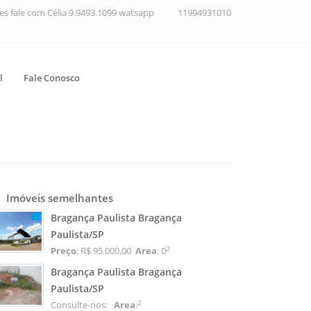
ções fale com Célia 9.9493.1099 watsapp
11994931010
l
Fale Conosco
Imóveis semelhantes
Bragança Paulista Bragança
Paulista/SP
2
Preço
: R$ 95.000,00
Area
: 0
Bragança Paulista Bragança
Paulista/SP
2
Consulte-nos:
Area
: