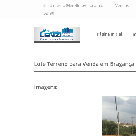
atendimento@lenziimoveis.com.br
Vendas 11- 
52490
Página Inicial
Im
Lote Terreno para Venda em Bragança 
Imagens
: