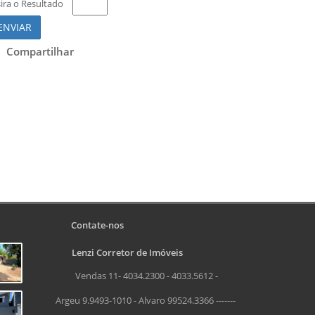
sira o Resultado
ENVIAR
Compartilhar
Contate-nos
Lenzi Corretor de Imóveis
Vendas 11- 4034.2300 - 4033.5612 -
Argeu 9.9493-1010 - Alvaro 99524.3366 -------