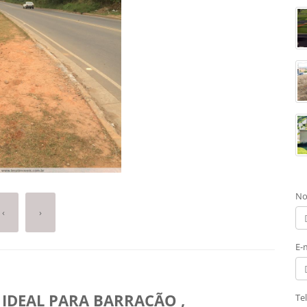
No
‹
›
E-
 IDEAL PARA BARRACÃO ,
Te