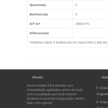
Quartos(s)
0
Banheiro(s)
0
2
A/T m²
2000 (m
)
Diferenciais
TERRENO IDEAL P BARRACÃO OU INDUSTRIA 2.000 M
Missão
Outr
Nossa missão é lhe atender com
Cháca
honestidade, agilidade e acima de tudo
Araguai
com a qualidade que você merece!
Estamos à sua inteira disposição. Venha
Cháca
falar com a gente!