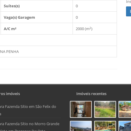
In
Suítes(s)
0
Vaga(s) Garagem
0
2
A/C m²
2000 (m
)
2 NA PENHA
os imóveis
Imóveis recentes
ra Fazenda Sítio em São Felix do
a
ra Fazenda Sítio no Morro Grande