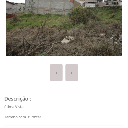
‹
›
Descrição
:
ótima Vista
Terreno com 317mts²