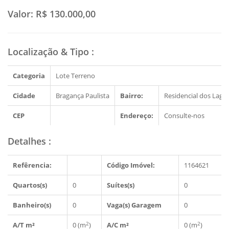
Valor:
R$ 130.000,00
Localização & Tipo
:
Categoria
Lote Terreno
Cidade
Bragança Paulista
Bairro:
Residencial dos Lago
CEP
Endereço:
Consulte-nos
Detalhes
:
Refêrencia:
Código Imóvel:
1164621
Quartos(s)
0
Suítes(s)
0
Banheiro(s)
0
Vaga(s) Garagem
0
2
2
A/T m²
0 (m
)
A/C m²
0 (m
)