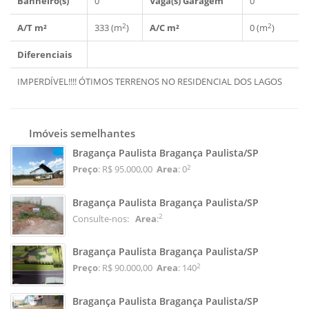
Banheiro(s)
0
Vaga(s) Garagem
0
2
2
A/T m²
333 (m
)
A/C m²
0 (m
)
Diferenciais
IMPERDÍVEL!!!! ÓTIMOS TERRENOS NO RESIDENCIAL DOS LAGOS
Imóveis semelhantes
Bragança Paulista Bragança Paulista/SP
2
Preço
: R$ 95.000,00
Area
: 0
Bragança Paulista Bragança Paulista/SP
2
Consulte-nos:
Area
:
Bragança Paulista Bragança Paulista/SP
2
Preço
: R$ 90.000,00
Area
: 140
Bragança Paulista Bragança Paulista/SP