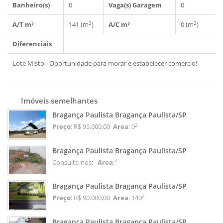
Banheiro(s)
0
Vaga(s) Garagem
0
2
2
A/T m²
141 (m
)
A/C m²
0 (m
)
Diferenciais
Lote Misto - Oportunidade para morar e estabelecer comercio!
Imóveis semelhantes
Bragança Paulista Bragança Paulista/SP
2
Preço
: R$ 95.000,00
Area
: 0
Bragança Paulista Bragança Paulista/SP
2
Consulte-nos:
Area
:
Bragança Paulista Bragança Paulista/SP
2
Preço
: R$ 90.000,00
Area
: 140
Bragança Paulista Bragança Paulista/SP