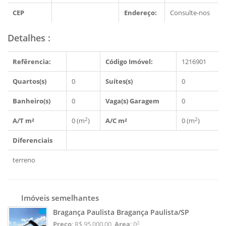
CEP
Endereço:
Consulte-nos
Detalhes
:
Refêrencia:
Código Imóvel:
1216901
Quartos(s)
0
Suítes(s)
0
Banheiro(s)
0
Vaga(s) Garagem
0
2
2
A/T m²
0 (m
)
A/C m²
0 (m
)
Diferenciais
terreno
Imóveis semelhantes
Bragança Paulista Bragança Paulista/SP
2
Preço
: R$ 95.000,00
Area
: 0