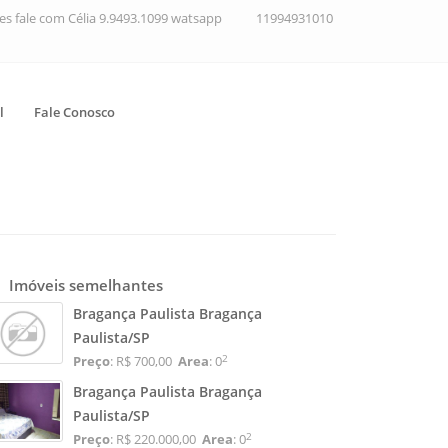
ções fale com Célia 9.9493.1099 watsapp
11994931010
l
Fale Conosco
Imóveis semelhantes
Bragança Paulista Bragança
Paulista/SP
2
Preço
: R$ 700,00
Area
: 0
Bragança Paulista Bragança
Paulista/SP
2
Preço
: R$ 220.000,00
Area
: 0