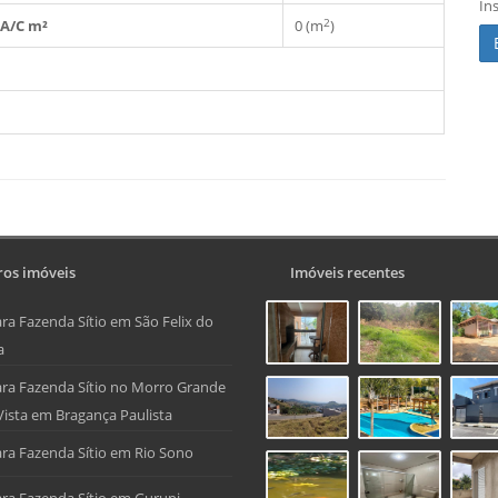
In
2
A/C m²
0 (m
)
os imóveis
Imóveis recentes
ra Fazenda Sítio em São Felix do
a
ra Fazenda Sítio no Morro Grande
Vista em Bragança Paulista
ra Fazenda Sítio em Rio Sono