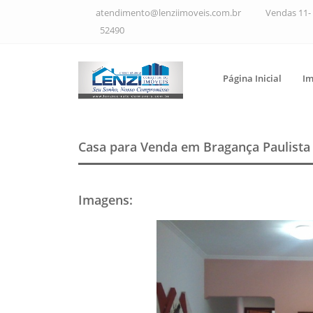
atendimento@lenziimoveis.com.br
Vendas 11- 
52490
Página Inicial
Im
Casa para Venda em Bragança Paulist
Imagens
: