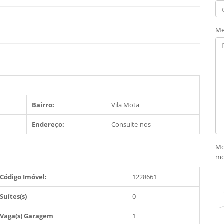
Me
Bairro:
Vila Mota
Endereço:
Consulte-nos
Mo
mo
Código Imóvel:
1228661
Suítes(s)
0
Vaga(s) Garagem
1