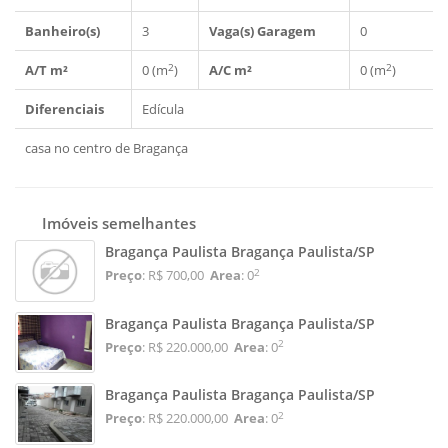
Banheiro(s)
3
Vaga(s) Garagem
0
2
2
A/T m²
0 (m
)
A/C m²
0 (m
)
Diferenciais
Edícula
casa no centro de Bragança
Imóveis semelhantes
Bragança Paulista Bragança Paulista/SP
2
Preço
: R$ 700,00
Area
: 0
Bragança Paulista Bragança Paulista/SP
2
Preço
: R$ 220.000,00
Area
: 0
Bragança Paulista Bragança Paulista/SP
2
Preço
: R$ 220.000,00
Area
: 0