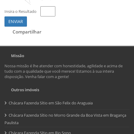
Insira o Resultado
ENVIAR
Compartilhar
Missão
Nossa missão é lhe atender com honestidade, agilidade e acima de
tudo com a qualidade que você merece! Estamos à sua inteira
disposição. Venha falar com a gente!
Outros imóveis
Chácara Fazenda Sítio em São Felix do Araguaia
Chácara Fazenda Sítio no Morro Grande da Boa Vista em Bragança
Paulista
Chácara Fazenda Sítio em Rio Sono