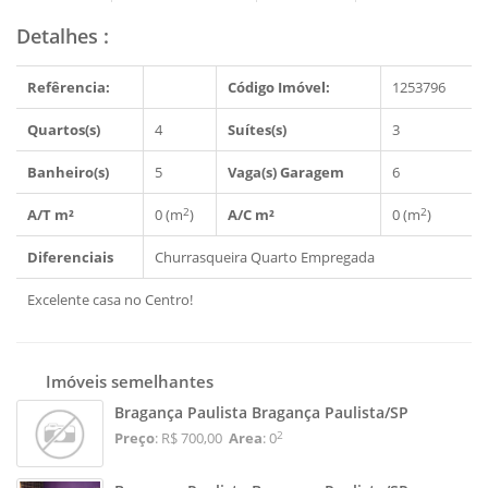
Detalhes
:
Refêrencia:
Código Imóvel:
1253796
Quartos(s)
4
Suítes(s)
3
Banheiro(s)
5
Vaga(s) Garagem
6
2
2
A/T m²
0 (m
)
A/C m²
0 (m
)
Diferenciais
Churrasqueira
Quarto Empregada
Excelente casa no Centro!
Imóveis semelhantes
Bragança Paulista Bragança Paulista/SP
2
Preço
: R$ 700,00
Area
: 0