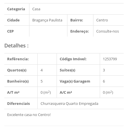
Categoria
Casa
Cidade
Bragança Paulista
Bairro:
Centro
CEP
Endereço:
Consulte-nos
Detalhes
:
Refêrencia:
Código Imóvel:
1253799
Quartos(s)
4
Suítes(s)
3
Banheiro(s)
5
Vaga(s) Garagem
6
2
2
A/T m²
0 (m
)
A/C m²
0 (m
)
Diferenciais
Churrasqueira
Quarto Empregada
Excelente casa no Centro!