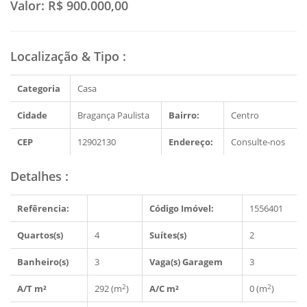
Valor:
R$ 900.000,00
Localização & Tipo
:
Categoria
Casa
Cidade
Bragança Paulista
Bairro:
Centro
CEP
12902130
Endereço:
Consulte-nos
Detalhes
:
Refêrencia:
Código Imóvel:
1556401
Quartos(s)
4
Suítes(s)
2
Banheiro(s)
3
Vaga(s) Garagem
3
2
2
A/T m²
292 (m
)
A/C m²
0 (m
)