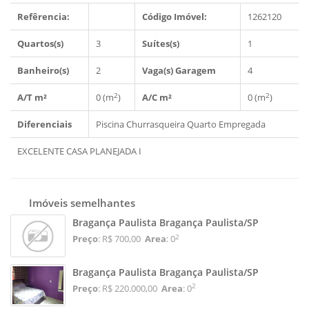
Refêrencia:
Código Imóvel:
1262120
Quartos(s)
3
Suítes(s)
1
Banheiro(s)
2
Vaga(s) Garagem
4
2
2
A/T m²
0 (m
)
A/C m²
0 (m
)
Diferenciais
Piscina
Churrasqueira
Quarto Empregada
EXCELENTE CASA PLANEJADA I
Imóveis semelhantes
Bragança Paulista Bragança Paulista/SP
2
Preço
: R$ 700,00
Area
: 0
Bragança Paulista Bragança Paulista/SP
2
Preço
: R$ 220.000,00
Area
: 0