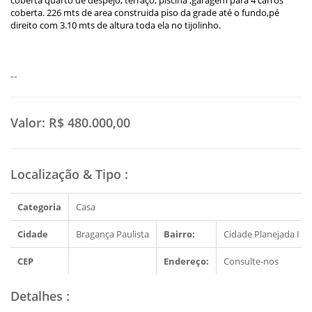
coberta quarto de despejo, terraço, piscina ,garagem para 4 carros
coberta. 226 mts de area construida piso da grade até o fundo,pé
direito com 3.10 mts de altura toda ela no tijolinho.
--
Valor:
R$ 480.000,00
Localização & Tipo
:
Categoria
Casa
Cidade
Bragança Paulista
Bairro:
Cidade Planejada I
CEP
Endereço:
Consulte-nos
Detalhes
: