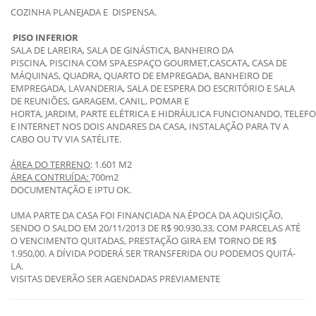
COZINHA PLANEJADA E DISPENSA.
PISO INFERIOR
SALA DE LAREIRA, SALA DE GINÁSTICA, BANHEIRO DA
PISCINA, PISCINA COM SPA,ESPAÇO GOURMET,CASCATA, CASA DE
MÁQUINAS, QUADRA, QUARTO DE EMPREGADA, BANHEIRO DE
EMPREGADA, LAVANDERIA, SALA DE ESPERA DO ESCRITÓRIO E SALA
DE REUNIÕES, GARAGEM, CANIL, POMAR E
HORTA, JARDIM, PARTE ELÉTRICA E HIDRÁULICA FUNCIONANDO, TELEF
E INTERNET NOS DOIS ANDARES DA CASA, INSTALAÇÃO PARA TV A
CABO OU TV VIA SATÉLITE.
ÁREA
DO TERRENO
: 1.601 M2
ÁREA
CONTRUÍDA:
700m2
DOCUMENTAÇÃO E IPTU OK.
UMA PARTE DA CASA FOI FINANCIADA NA ÉPOCA DA AQUISIÇÃO,
SENDO O SALDO EM 20/11/2013 DE R$ 90.930,33, COM PARCELAS ATÉ
O VENCIMENTO QUITADAS, PRESTAÇÃO GIRA EM TORNO DE R$
1.950,00. A DÍVIDA PODERÁ SER TRANSFERIDA OU PODEMOS QUITÁ-
LA.
VISITAS DEVERÃO SER AGENDADAS PREVIAMENTE