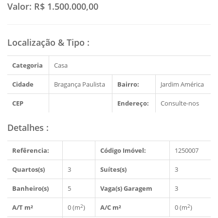
Valor:
R$ 1.500.000,00
Localização & Tipo
:
Categoria
Casa
Cidade
Bragança Paulista
Bairro:
Jardim América
CEP
Endereço:
Consulte-nos
Detalhes
:
Refêrencia:
Código Imóvel:
1250007
Quartos(s)
3
Suítes(s)
3
Banheiro(s)
5
Vaga(s) Garagem
3
2
2
A/T m²
0 (m
)
A/C m²
0 (m
)