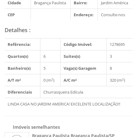
Cidade
Bragança Paulista
Bairro:
Jardim América
CEP
Endereço:
Consulte-nos
Detalhes
:
Refêrencia:
Código Imóvel:
1278695
Quartos(s)
6
Suítes(s)
3
Banheiro(s)
5
Vaga(s) Garagem
8
2
2
A/T m²
0 (m
)
A/C m²
320 (m
)
Diferenciais
Churrasqueira
Edícula
LINDA CASA NO JARDIM AMERICA! EXCELENTE LOCALIZAÇÃO!!
Imóveis semelhantes
Bragança Paulista Bragança Paulista/SP