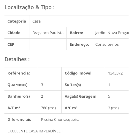
Localização & Tipo
:
Categoria
Casa
Cidade
Bragança Paulista
Bairro:
Jardim Nova Braganc
CEP
Endereço:
Consulte-nos
Detalhes
:
Refêrencia:
Código Imóvel:
1343372
Quartos(s)
3
Suítes(s)
1
Banheiro(s)
2
Vaga(s) Garagem
5
2
2
A/T m²
780 (m
)
A/C m²
3 (m
)
Diferenciais
Piscina
Churrasqueira
EXCELENTE CASA IMPERDÍVEL!!!