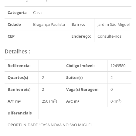
Categoria
Casa
Cidade
Bragança Paulista
Bairro:
Jardim São Miguel
CEP
Endereço:
Consulte-nos
Detalhes
:
Refêrencia:
Código Imóvel:
1249580
Quartos(s)
2
Suítes(s)
2
Banheiro(s)
2
Vaga(s) Garagem
0
2
2
A/T m²
250 (m
)
A/C m²
0 (m
)
Diferenciais
OPORTUNIDADE ! CASA NOVA NO SÃO MIGUEL