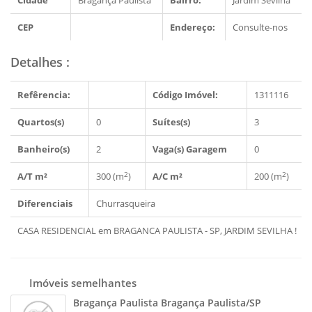
Cidade
Bragança Paulista
Bairro:
Jardim Sevilha
CEP
Endereço:
Consulte-nos
Detalhes
:
Refêrencia:
Código Imóvel:
1311116
Quartos(s)
0
Suítes(s)
3
Banheiro(s)
2
Vaga(s) Garagem
0
2
2
A/T m²
300 (m
)
A/C m²
200 (m
)
Diferenciais
Churrasqueira
CASA RESIDENCIAL em BRAGANCA PAULISTA - SP, JARDIM SEVILHA !
Imóveis semelhantes
Bragança Paulista Bragança Paulista/SP