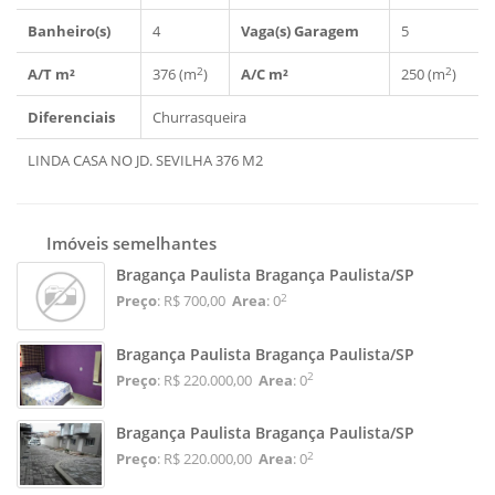
Banheiro(s)
4
Vaga(s) Garagem
5
2
2
A/T m²
376 (m
)
A/C m²
250 (m
)
Diferenciais
Churrasqueira
LINDA CASA NO JD. SEVILHA 376 M2
Imóveis semelhantes
Bragança Paulista Bragança Paulista/SP
2
Preço
: R$ 700,00
Area
: 0
Bragança Paulista Bragança Paulista/SP
2
Preço
: R$ 220.000,00
Area
: 0
Bragança Paulista Bragança Paulista/SP
2
Preço
: R$ 220.000,00
Area
: 0