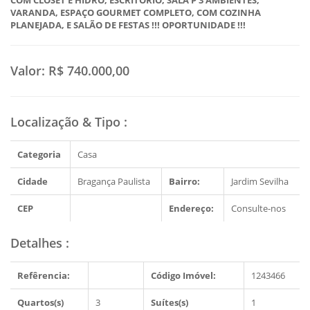
COM CLOSET E HIDRO, ESCRITORIO, SALA P 3 AMBIENTES,
VARANDA, ESPAÇO GOURMET COMPLETO, COM COZINHA
PLANEJADA, E SALÃO DE FESTAS !!! OPORTUNIDADE !!!
Valor:
R$ 740.000,00
Localização & Tipo
:
Categoria
Casa
Cidade
Bragança Paulista
Bairro:
Jardim Sevilha
CEP
Endereço:
Consulte-nos
Detalhes
:
Refêrencia:
Código Imóvel:
1243466
Quartos(s)
3
Suítes(s)
1