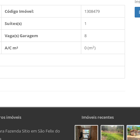
In
Código Imóvel:
1308479
Suítes(s)
1
Vaga(s) Garagem
8
2
A/C m²
0 (m
)
os imóveis
Imóveis recentes
ra Fazenda Sítio em São Felix do
a