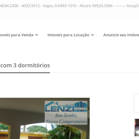
4034.2300 - 4033.5612 - Argeu 9.9493-1010 - Alvaro 99524.3366 ---------- loca
oveis para Venda
Imoveis para Locação
Anuncie seu imóve
a
com 3 dormitórios