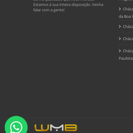
Estamos à sua inteira disposição. Venha
Cháca
falar com a gente!
da Boa 
Cháca
Cháca
Cháca
Paulista