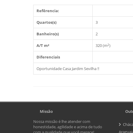
Refêrencia:
Quartos(s)
3
Banheiro(s)
2
2
A/T m²
320 (m
)
Diferenciais
Oportunidade Casa Jardim Sevilha !!
Missão
Outr
Nossa missão é lhe atender com
Cháca
honestidade, agilidade e acima de tudo
Araguai
com a qualidade que você merece!