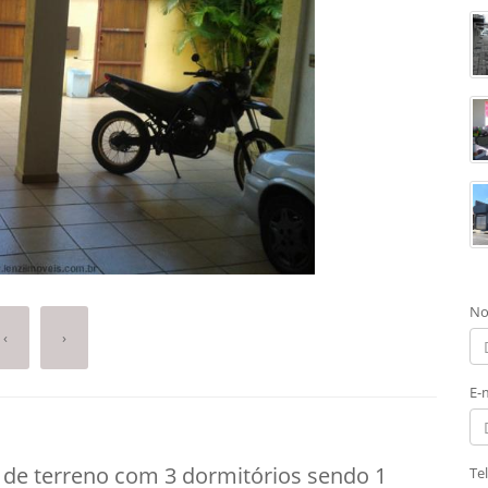
No
‹
›
E-
 de terreno com 3 dormitórios sendo 1
Te