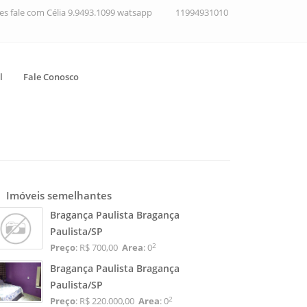
ções fale com Célia 9.9493.1099 watsapp
11994931010
l
Fale Conosco
Imóveis semelhantes
Bragança Paulista Bragança
Paulista/SP
2
Preço
: R$ 700,00
Area
: 0
Bragança Paulista Bragança
Paulista/SP
2
Preço
: R$ 220.000,00
Area
: 0