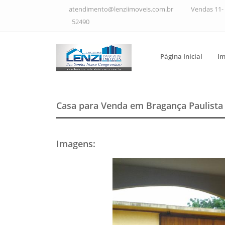
atendimento@lenziimoveis.com.br
Vendas 11- 
52490
Página Inicial
Im
Casa para Venda em Bragança Paulist
Imagens
: