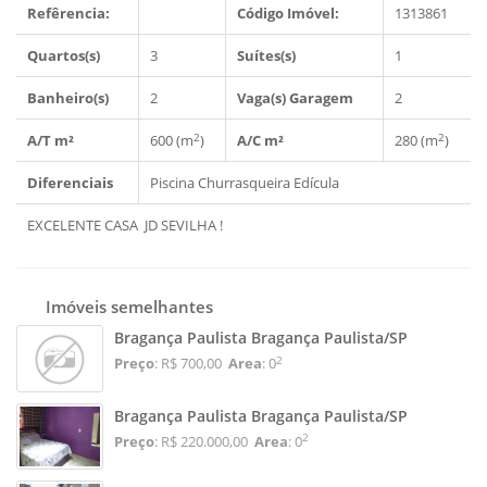
Refêrencia:
Código Imóvel:
1313861
Quartos(s)
3
Suítes(s)
1
Banheiro(s)
2
Vaga(s) Garagem
2
2
2
A/T m²
600 (m
)
A/C m²
280 (m
)
Diferenciais
Piscina
Churrasqueira
Edícula
EXCELENTE CASA JD SEVILHA !
Imóveis semelhantes
Bragança Paulista Bragança Paulista/SP
2
Preço
: R$ 700,00
Area
: 0
Bragança Paulista Bragança Paulista/SP
2
Preço
: R$ 220.000,00
Area
: 0