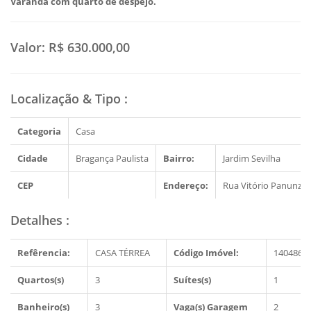
Varanda com quarto de despejo.
Valor:
R$ 630.000,00
Localização & Tipo
:
Categoria
Casa
Cidade
Bragança Paulista
Bairro:
Jardim Sevilha
CEP
Endereço:
Rua Vitório Panunzzi
Detalhes
:
Refêrencia:
CASA TÉRREA
Código Imóvel:
1404868
Quartos(s)
3
Suítes(s)
1
Banheiro(s)
3
Vaga(s) Garagem
2