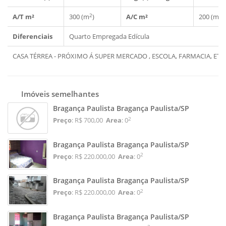
2
2
A/T m²
300 (m
)
A/C m²
200 (m
)
Diferenciais
Quarto Empregada
Edícula
CASA TÉRREA - PRÓXIMO Á SUPER MERCADO , ESCOLA, FARMACIA, ETC..
Imóveis semelhantes
Bragança Paulista Bragança Paulista/SP
2
Preço
: R$ 700,00
Area
: 0
Bragança Paulista Bragança Paulista/SP
2
Preço
: R$ 220.000,00
Area
: 0
Bragança Paulista Bragança Paulista/SP
2
Preço
: R$ 220.000,00
Area
: 0
Bragança Paulista Bragança Paulista/SP