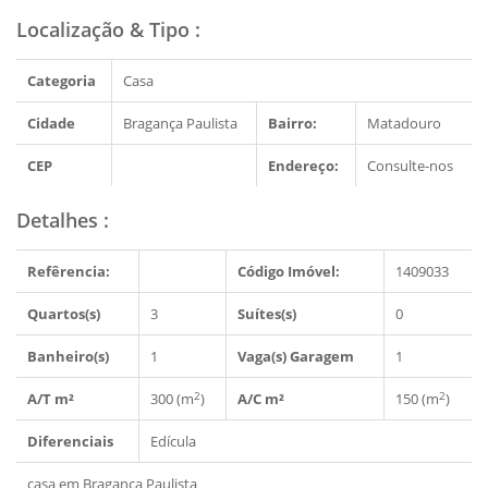
Localização & Tipo
:
Categoria
Casa
Cidade
Bragança Paulista
Bairro:
Matadouro
CEP
Endereço:
Consulte-nos
Detalhes
:
Refêrencia:
Código Imóvel:
1409033
Quartos(s)
3
Suítes(s)
0
Banheiro(s)
1
Vaga(s) Garagem
1
2
2
A/T m²
300 (m
)
A/C m²
150 (m
)
Diferenciais
Edícula
casa em Bragança Paulista