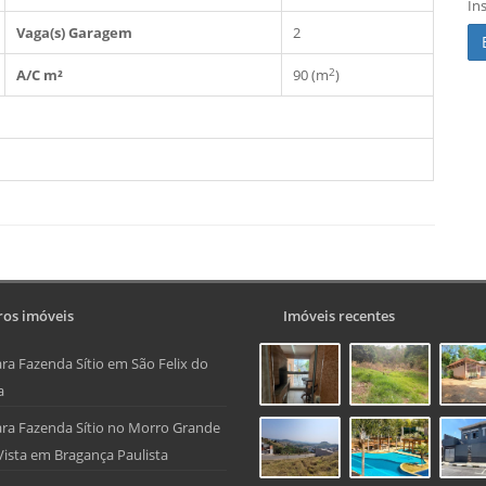
In
Vaga(s) Garagem
2
2
A/C m²
90 (m
)
os imóveis
Imóveis recentes
ra Fazenda Sítio em São Felix do
a
ra Fazenda Sítio no Morro Grande
Vista em Bragança Paulista