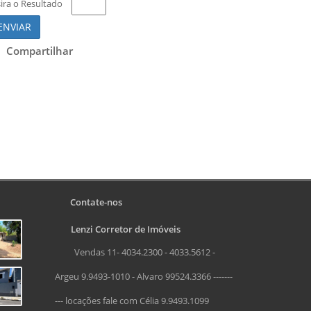
sira o Resultado
ENVIAR
Compartilhar
Contate-nos
Lenzi Corretor de Imóveis
Vendas 11- 4034.2300 - 4033.5612 -
Argeu 9.9493-1010 - Alvaro 99524.3366 -------
--- locações fale com Célia 9.9493.1099