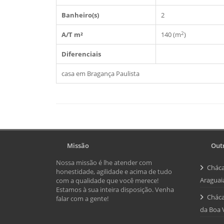
Banheiro(s)
2
2
A/T m²
140 (m
)
Diferenciais
casa em Bragança Paulista
Missão
Outr
Nossa missão é lhe atender com
Cháca
honestidade, agilidade e acima de tudo
Araguai
com a qualidade que você merece!
Estamos à sua inteira disposição. Venha
Cháca
falar com a gente!
da Boa 