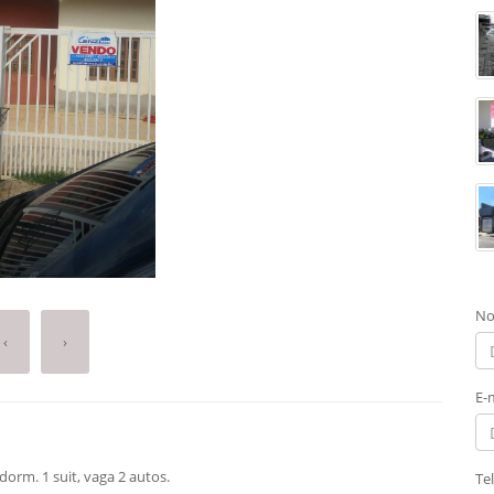
No
‹
›
E-
orm. 1 suit, vaga 2 autos.
Te