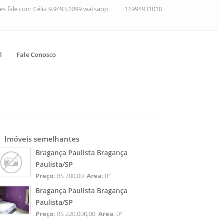
ções fale com Célia 9.9493.1099 watsapp
11994931010
l
Fale Conosco
Imóveis semelhantes
Bragança Paulista Bragança
Paulista/SP
2
Preço
: R$ 700,00
Area
: 0
Bragança Paulista Bragança
Paulista/SP
2
Preço
: R$ 220.000,00
Area
: 0