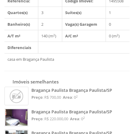
Refêrencia:
Código Imóvel:
1495508
Quartos(s)
3
Suítes(s)
1
Banheiro(s)
2
Vaga(s) Garagem
0
2
2
A/T m²
140 (m
)
A/C m²
0 (m
)
Diferenciais
casa em Bragança Paulista
Imóveis semelhantes
Bragança Paulista Bragança Paulista/SP
2
Preço
: R$ 700,00
Area
: 0
Bragança Paulista Bragança Paulista/SP
2
Preço
: R$ 220.000,00
Area
: 0
Bragança Paulista Bragança Paulista/SP