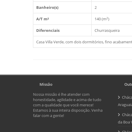
Banheiro(s)
2
2
A/T m²
140 (m
)
Diferenciais
Churrasqueira
Casa Villa Verde, com dois dormitórios, fino acabamen
Missão
Outr
Nossa missão é lhe atender com
Cháca
honestidade, agilidade e acima de tudo
Araguai
com a qualidade que você merece!
Estamos à sua inteira disposição. Venha
Cháca
falar com a gente!
da Boa 