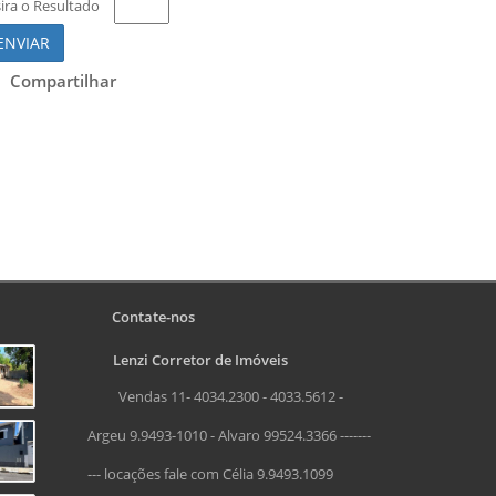
sira o Resultado
ENVIAR
Compartilhar
Contate-nos
Lenzi Corretor de Imóveis
Vendas 11- 4034.2300 - 4033.5612 -
Argeu 9.9493-1010 - Alvaro 99524.3366 -------
--- locações fale com Célia 9.9493.1099