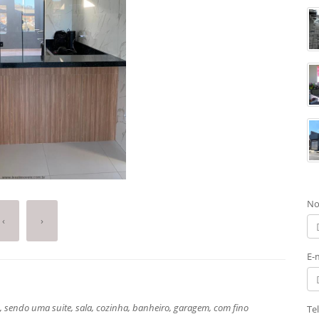
No
‹
›
E-
s, sendo uma suite, sala, cozinha, banheiro, garagem, com fino
Te