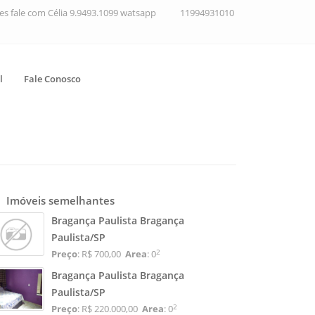
ções fale com Célia 9.9493.1099 watsapp
11994931010
l
Fale Conosco
Imóveis semelhantes
Bragança Paulista Bragança
Paulista/SP
2
Preço
: R$ 700,00
Area
: 0
Bragança Paulista Bragança
Paulista/SP
2
Preço
: R$ 220.000,00
Area
: 0