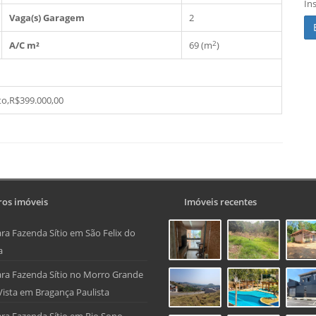
In
Vaga(s) Garagem
2
2
A/C m²
69 (m
)
to,R$399.000,00
os imóveis
Imóveis recentes
ra Fazenda Sítio em São Felix do
a
ra Fazenda Sítio no Morro Grande
Vista em Bragança Paulista