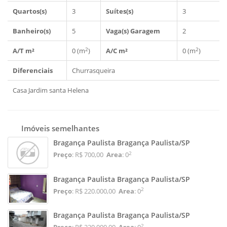
Quartos(s)
3
Suítes(s)
3
Banheiro(s)
5
Vaga(s) Garagem
2
2
2
A/T m²
0 (m
)
A/C m²
0 (m
)
Diferenciais
Churrasqueira
Casa Jardim santa Helena
Imóveis semelhantes
Bragança Paulista Bragança Paulista/SP
2
Preço
: R$ 700,00
Area
: 0
Bragança Paulista Bragança Paulista/SP
2
Preço
: R$ 220.000,00
Area
: 0
Bragança Paulista Bragança Paulista/SP
2