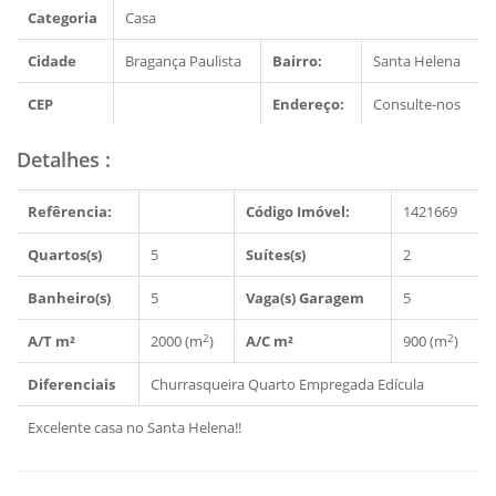
Categoria
Casa
Cidade
Bragança Paulista
Bairro:
Santa Helena
CEP
Endereço:
Consulte-nos
Detalhes
:
Refêrencia:
Código Imóvel:
1421669
Quartos(s)
5
Suítes(s)
2
Banheiro(s)
5
Vaga(s) Garagem
5
2
2
A/T m²
2000 (m
)
A/C m²
900 (m
)
Diferenciais
Churrasqueira
Quarto Empregada
Edícula
Excelente casa no Santa Helena!!