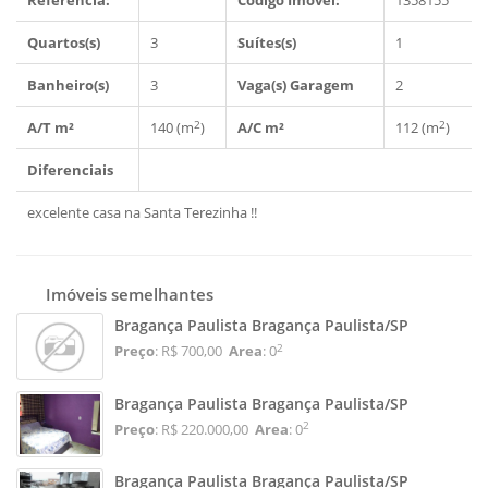
Refêrencia:
Código Imóvel:
1358155
Quartos(s)
3
Suítes(s)
1
Banheiro(s)
3
Vaga(s) Garagem
2
2
2
A/T m²
140 (m
)
A/C m²
112 (m
)
Diferenciais
excelente casa na Santa Terezinha !!
Imóveis semelhantes
Bragança Paulista Bragança Paulista/SP
2
Preço
: R$ 700,00
Area
: 0
Bragança Paulista Bragança Paulista/SP
2
Preço
: R$ 220.000,00
Area
: 0
Bragança Paulista Bragança Paulista/SP