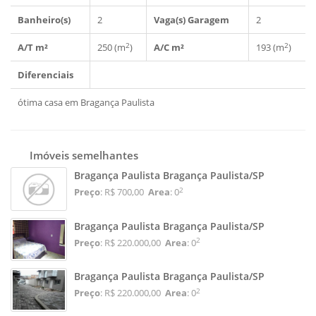
Banheiro(s)
2
Vaga(s) Garagem
2
2
2
A/T m²
250 (m
)
A/C m²
193 (m
)
Diferenciais
ótima casa em Bragança Paulista
Imóveis semelhantes
Bragança Paulista Bragança Paulista/SP
2
Preço
: R$ 700,00
Area
: 0
Bragança Paulista Bragança Paulista/SP
2
Preço
: R$ 220.000,00
Area
: 0
Bragança Paulista Bragança Paulista/SP
2
Preço
: R$ 220.000,00
Area
: 0