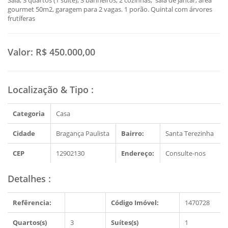
Sala, 3 quartos (1 suite), 3 banheiros, 2 cozinhas, sala de jantar, área
gourmet 50m2, garagem para 2 vagas. 1 porão. Quintal com árvores
frutíferas
Valor:
R$ 450.000,00
Localização & Tipo
:
Categoria
Casa
Cidade
Bragança Paulista
Bairro:
Santa Terezinha
CEP
12902130
Endereço:
Consulte-nos
Detalhes
:
Refêrencia:
Código Imóvel:
1470728
Quartos(s)
3
Suítes(s)
1