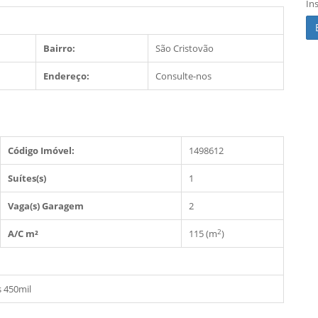
In
Bairro:
São Cristovão
Endereço:
Consulte-nos
Código Imóvel:
1498612
Suítes(s)
1
Vaga(s) Garagem
2
2
A/C m²
115 (m
)
s 450mil