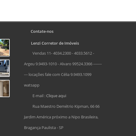
Contate-nos
Lenzi Corretor de Imóveis
Vendas 11- 4034.2300 - 4033.5612 -
Argeu 9.9493-1010 - Alvaro 99524.3366 -------
--- locações fale com Célia 9.9493.1099
watsapp
E-mail :
Clique aqui
Rua Maestro Demétrio Kipman, 66 66
Jardim América próximo a Nipo Brasileira,
Bragança Paulista - SP