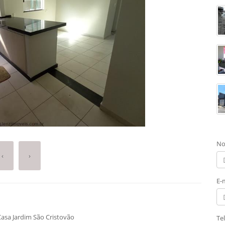
No
‹
›
E-
sa Jardim São Cristovão
Te