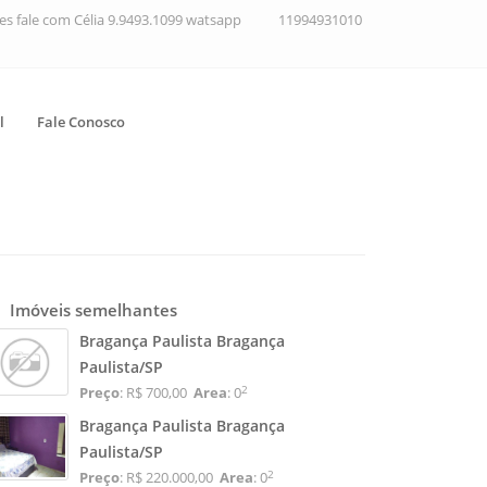
ções fale com Célia 9.9493.1099 watsapp
11994931010
l
Fale Conosco
Imóveis semelhantes
Bragança Paulista Bragança
Paulista/SP
2
Preço
: R$ 700,00
Area
: 0
Bragança Paulista Bragança
Paulista/SP
2
Preço
: R$ 220.000,00
Area
: 0