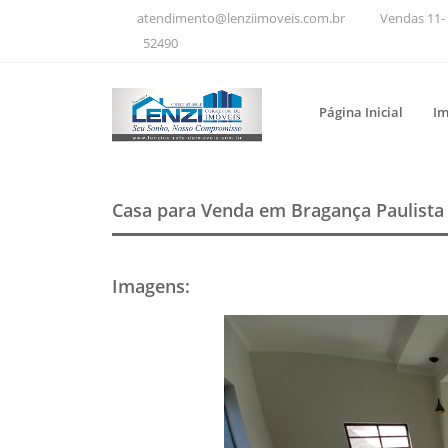
atendimento@lenziimoveis.com.br
Vendas 11- 
52490
Página Inicial
Im
Casa para Venda em Bragança Paulist
Imagens
: