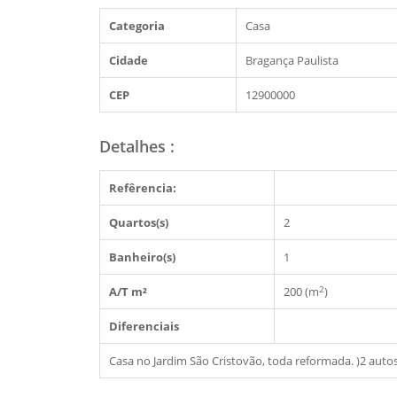
Categoria
Casa
Cidade
Bragança Paulista
CEP
12900000
Detalhes
:
Refêrencia:
Quartos(s)
2
Banheiro(s)
1
2
A/T m²
200 (m
)
Diferenciais
Casa no Jardim São Cristovão, toda reformada. )2 auto