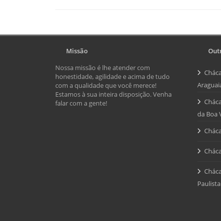
Missão
Outr
Nossa missão é lhe atender com
Cháca
honestidade, agilidade e acima de tudo
Araguai
com a qualidade que você merece!
Estamos à sua inteira disposição. Venha
Cháca
falar com a gente!
da Boa 
Cháca
Cháca
Cháca
Paulista