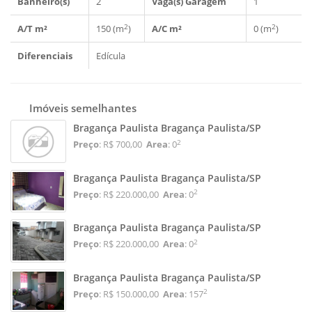
Banheiro(s)
2
Vaga(s) Garagem
1
2
2
A/T m²
150 (m
)
A/C m²
0 (m
)
Diferenciais
Edícula
Imóveis semelhantes
Bragança Paulista Bragança Paulista/SP
2
Preço
: R$ 700,00
Area
: 0
Bragança Paulista Bragança Paulista/SP
2
Preço
: R$ 220.000,00
Area
: 0
Bragança Paulista Bragança Paulista/SP
2
Preço
: R$ 220.000,00
Area
: 0
Bragança Paulista Bragança Paulista/SP
2
Preço
: R$ 150.000,00
Area
: 157