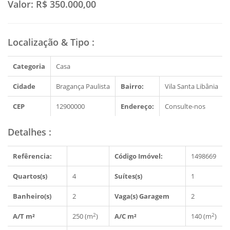
Valor:
R$ 350.000,00
Localização & Tipo
:
Categoria
Casa
Cidade
Bragança Paulista
Bairro:
Vila Santa Libânia
CEP
12900000
Endereço:
Consulte-nos
Detalhes
:
Refêrencia:
Código Imóvel:
1498669
Quartos(s)
4
Suítes(s)
1
Banheiro(s)
2
Vaga(s) Garagem
2
2
2
A/T m²
250 (m
)
A/C m²
140 (m
)